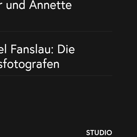
r und Annette
l Fanslau: Die
sfotografen
STUDIO