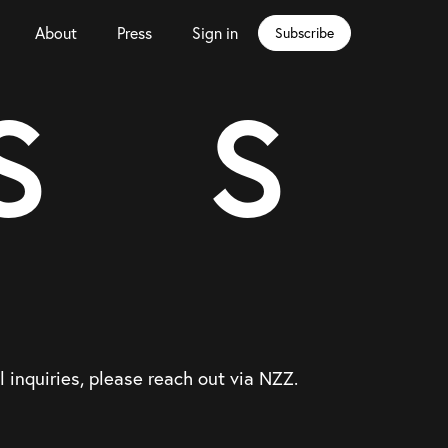
About
Press
Sign in
Subscribe
S
S
l inquiries, please reach out via NZZ.